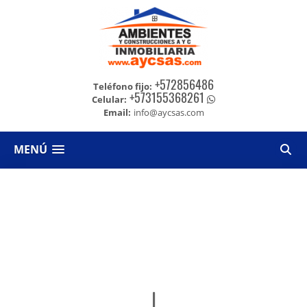
+572856486
Teléfono fijo:
+573155368261
Celular:
Email:
info@aycsas.com
MENÚ