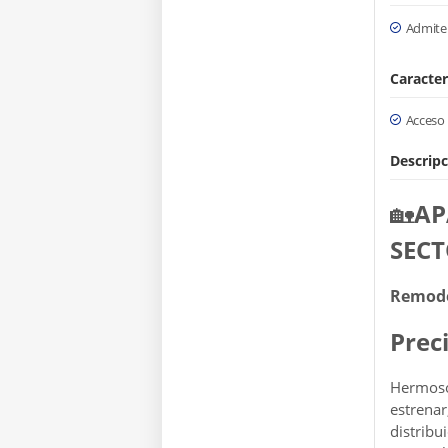
Admite
Caracter
Acceso
Descripc
🏡
AP
SECT
Remodel
Prec
Hermoso
estrenar
distribu