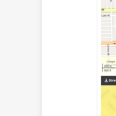
200 m
500 ft
Stre