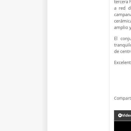
tercera 
a red d
campana
cerámic
amplio 
El conj
tranquil
de centr
Excelent
Compart
Vide