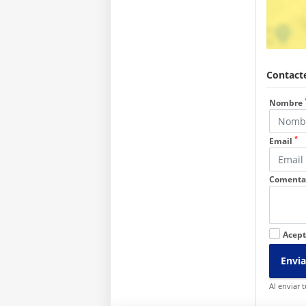
Contacte
Nombre
*
Email
Comenta
Acept
Envia
Al enviar 