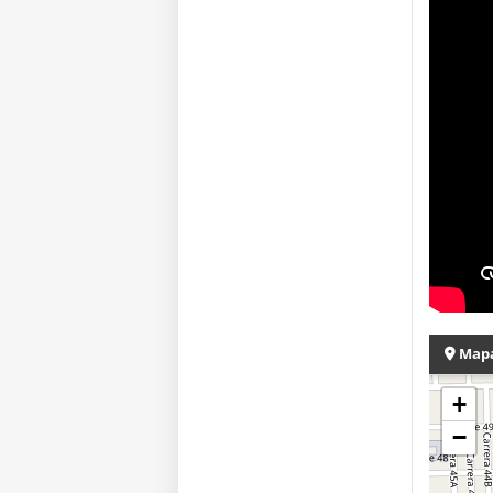
Map
+
−