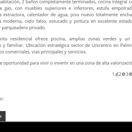
habitación, 2 baños completamente terminados, cocina integral 
e gas, con muebles superiores e inferiores, estufa empotrad
 extractora, calentador de agua, piso nuevo totalmente ench
a moderna, cielo falso, estucado y pintura en excelente estado
y parqueadero privado.
unto residencial ofrece piscina, amplias zonas verdes y un
o y familiar. Ubicación estratégica sector de Unicentro en Palmi
os comerciales, vías principales y servicios.
e oportunidad para vivir o invertir en una zona de alta valorizació
1💰2🚫3
ir:
o