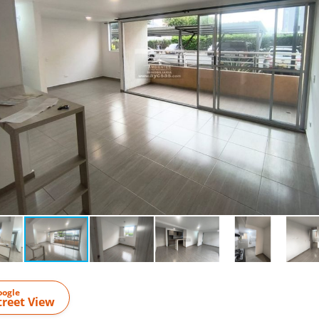
oogle
treet View