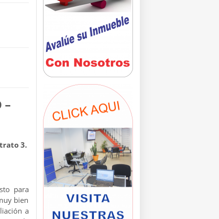
 –
trato 3.
sto para
 muy bien
liación a