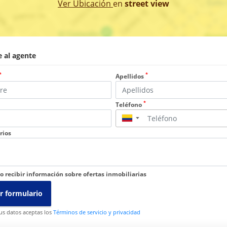
Ver Ubicación
en
street view
 al agente
*
*
Apellidos
*
Teléfono
▼
rios
o recibir información sobre ofertas inmobiliarias
r formulario
tus datos aceptas los
Términos de servicio y privacidad