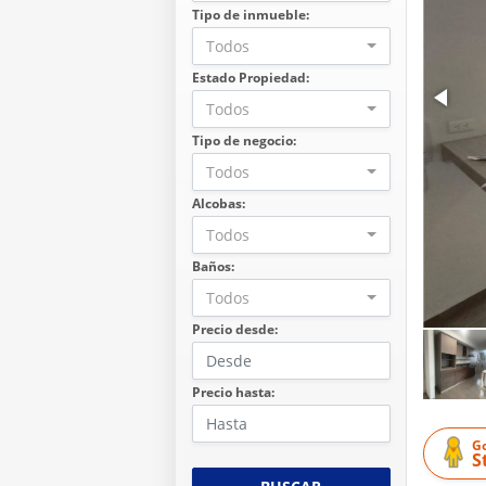
Tipo de inmueble:
Todos
Estado Propiedad:
Todos
Tipo de negocio:
Todos
Alcobas:
Todos
Baños:
Todos
Precio desde:
Precio hasta:
G
S