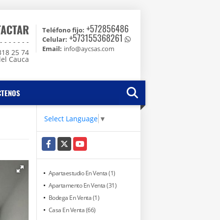
TACTAR
+572856486
Teléfono fijo:
+573155368261
Celular:
 - - - - -
Email:
info@aycsas.com
318 25 74
del Cauca
CTENOS
Select Language
▼
Facebook
X
YouTube
Apartaestudio En Venta (1)
Apartamento En Venta (31)
Bodega En Venta (1)
Casa En Venta (66)