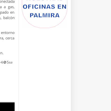
conectada
a a gas,
apado en
, balcón
 entorno
ra, cerca
n.
4🚫5📜