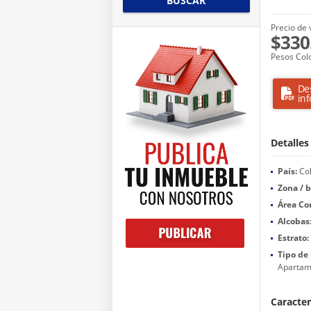
BUSCAR
Precio de 
$330
Pesos Col
De
in
Detalles
País:
Co
Zona / b
Área Co
Alcobas
Estrato:
Tipo de
Apartam
Caracter