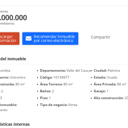
venta
.000.000
ombianos
scargar
Recomendar inmueble
Compartir
formación
por correo electrónico
 del inmueble
lombia
Departamento:
Valle del Cauca
Ciudad:
Palmira
arrio:
Unicentro
Código:
10134977
Estado:
Usado
nstruida:
80 m²
Área Terreno:
80 m²
Área Privada:
80 m²
:
2
Baños:
2
Garaje:
1
3
Piso:
1
Año construcción:
2
 inmueble:
Tipo de negocio:
Venta
ento
ísticas internas