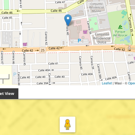
Leaflet
| Wasi - ©
Ope
et View