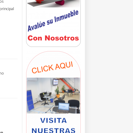
os
principal
ano
n,