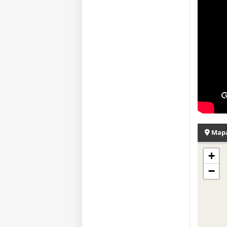
Map
+
−