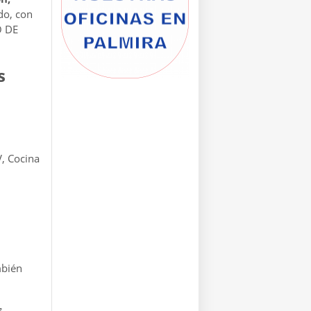
do, con
O DE
s
V, Cocina
bién
.