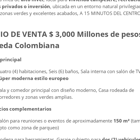
 privados o inversión
, ubicada en un entorno natural privilegia
 zonas verdes y excelentes acabados, A 15 MINUTOS DEL CENTR
IO DE VENTA $ 3,000 Millones de peso
eda Colombiana
principal
uatro (4) habitaciones, Seis (6) baños, Sala interna con salón de T
úper moderna estilo europeo
ala y comedor principal con diseño moderno, Casa rodeada de
orredores y zonas verdes amplias.
cios complementarios
alón para reuniones o eventos de aproximadamente
150 m²
(tam
pto como zona de parqueo)
odega para herramientas, Garaje cubierto para
dos (2) vehículos