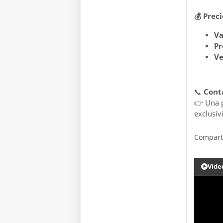
💰
Preci
Va
Pr
Ve
📞
Contá
👉 Una p
exclusiv
Compart
Vide