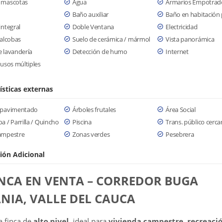
 mascotas
Agua
Armarios Empotrad
Baño auxiliar
Baño en habitación 
integral
Doble Ventana
Electricidad
 alcobas
Suelo de cerámica / mármol
Vista panorámica
 lavandería
Detección de humo
Internet
 usos múltiples
ísticas externas
 pavimentado
Árboles frutales
Área Social
a / Parrilla / Quincho
Piscina
Trans. público cerc
ampestre
Zonas verdes
Pesebrera
ión Adicional
INCA EN VENTA – CORREDOR BUGA
NIA, VALLE DEL CAUCA
a finca de
alto nivel
, ideal para
vivienda campestre, recreació