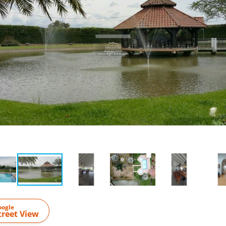
oogle
treet View