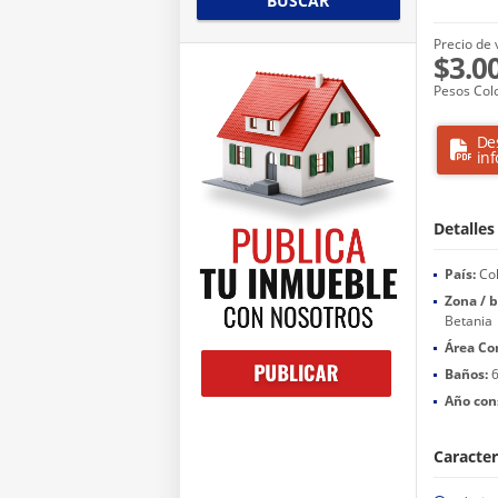
BUSCAR
Precio de 
$3.0
Pesos Col
De
in
Detalles
País:
Co
Zona / b
Betania
Área Co
Baños:
Año con
Caracter