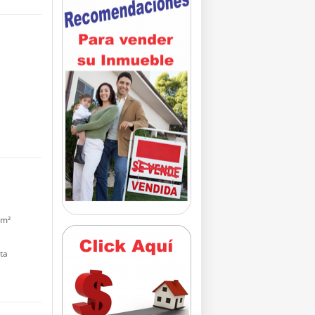
 m²
ta