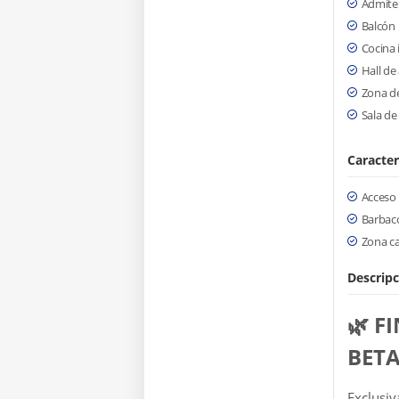
Admite
Balcón
Cocina 
Hall de
Zona de
Sala de
Caracter
Acceso
Barbaco
Zona c
Descripc
🌿 F
BETA
Exclusiv