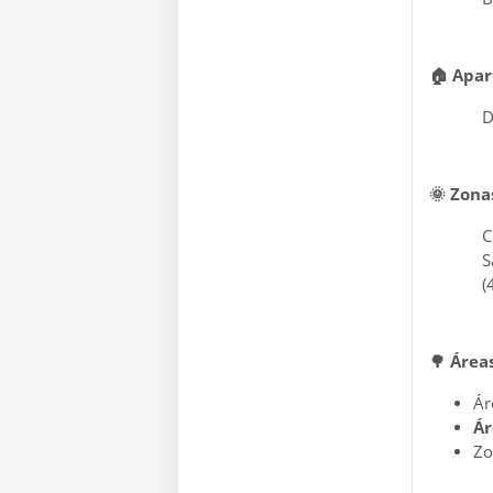
🏠
Apar
D
🌞
Zonas
C
S
(
🌳
Áreas
Ár
Ár
Zo