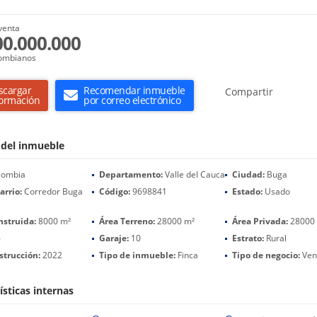
venta
00.000.000
ombianos
scargar
Recomendar inmueble
Compartir
formación
por correo electrónico
 del inmueble
lombia
Departamento:
Valle del Cauca
Ciudad:
Buga
arrio:
Corredor Buga
Código:
9698841
Estado:
Usado
nstruida:
8000 m²
Área Terreno:
28000 m²
Área Privada:
28000
6
Garaje:
10
Estrato:
Rural
strucción:
2022
Tipo de inmueble:
Finca
Tipo de negocio:
Ven
ísticas internas