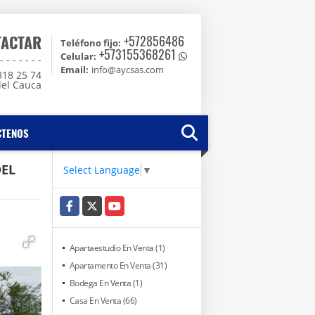
TACTAR
+572856486
Teléfono fijo:
+573155368261
Celular:
 - - - - -
Email:
info@aycsas.com
318 25 74
del Cauca
CTENOS
DEL
Select Language
▼
Facebook
X
YouTube
Apartaestudio En Venta (1)
Apartamento En Venta (31)
Bodega En Venta (1)
Casa En Venta (66)