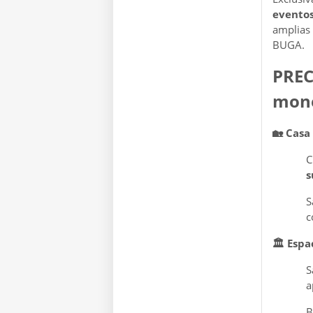
eventos
amplias
BUGA.
PREC
mon
🏡
Casa 
C
s
S
c
🏛
Espa
S
a
B