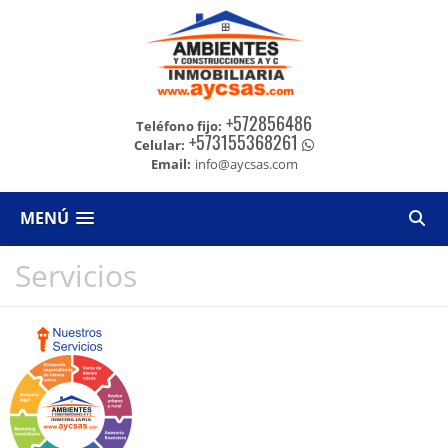
+572856486
Teléfono fijo:
+573155368261
Celular:
Email:
info@aycsas.com
MENÚ
Servicios