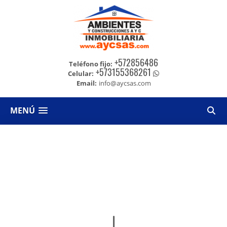
+572856486
Teléfono fijo:
+573155368261
Celular:
Email:
info@aycsas.com
MENÚ