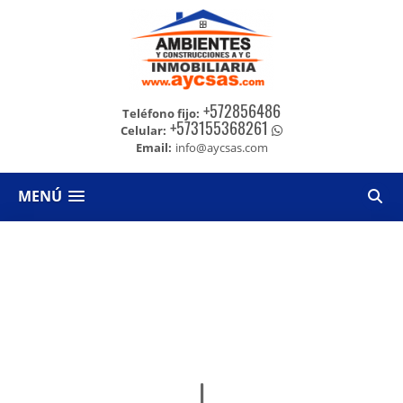
+572856486
Teléfono fijo:
+573155368261
Celular:
Email:
info@aycsas.com
MENÚ