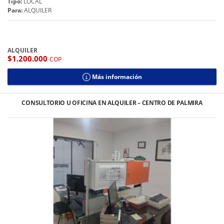
Tipo:
LOCAL
Para:
ALQUILER
ALQUILER
$1.200.000
COP
Más información
CONSULTORIO U OFICINA EN ALQUILER – CENTRO DE PALMIRA