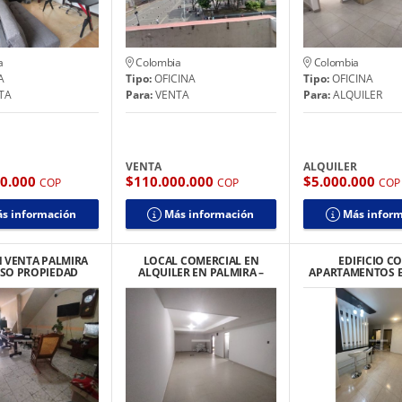
a
Colombia
Colombia
A
Tipo:
OFICINA
Tipo:
OFICINA
TA
Para:
VENTA
Para:
ALQUILER
VENTA
ALQUILER
00.000
$110.000.000
$5.000.000
COP
COP
COP
s información
Más información
Más infor
N VENTA PALMIRA
LOCAL COMERCIAL EN
EDIFICIO CO
ISO PROPIEDAD
ALQUILER EN PALMIRA –
APARTAMENTOS 
ZONTAL BARRIO
CERCA AL CENTRO
PALMIRA BARRIO
MIRRIÑAO
DEL BOSQ