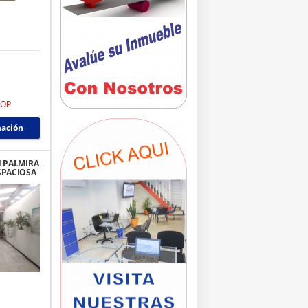
COP
mación
N PALMIRA
SPACIOSA
IAL