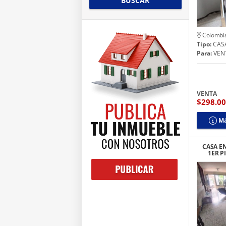
BUSCAR
Colombi
Tipo:
CAS
Para:
VEN
VENTA
$298.0
Má
CASA E
1ER P
HORI