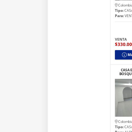
Colombi
Tipo:
CAS
Para:
VEN
VENTA
$330.0
Má
CASA 
BOSQUE
FRENT
Colombi
Tipo:
CAS