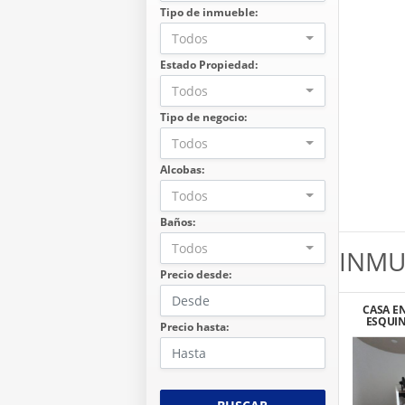
Tipo de inmueble:
Todos
Estado Propiedad:
Todos
Tipo de negocio:
Todos
Alcobas:
Todos
Baños:
Todos
INMU
Precio desde:
CASA E
ESQUI
Precio hasta:
BARR