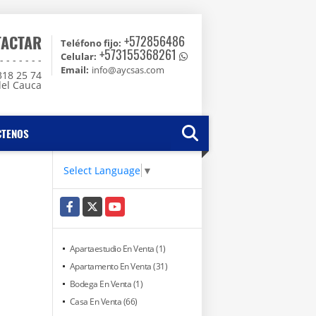
TACTAR
+572856486
Teléfono fijo:
+573155368261
Celular:
 - - - - -
Email:
info@aycsas.com
318 25 74
del Cauca
CTENOS
Select Language
▼
Facebook
X
YouTube
Apartaestudio En Venta (1)
Apartamento En Venta (31)
Bodega En Venta (1)
Casa En Venta (66)