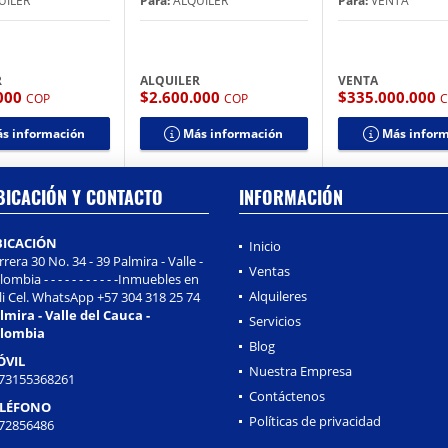
UILER
Para:
ALQUILER
Para:
VENTA
R
ALQUILER
VENTA
.000
$2.600.000
$335.000.000
COP
COP
s información
Más información
Más infor
BICACIÓN Y CONTACTO
INFORMACIÓN
BICACIÓN
Inicio
rrera 30 No. 34 - 39 Palmira - Valle -
Ventas
ombia - - - - - - - - - - -Inmuebles en
Alquileres
li Cel. WhatsApp +57 304 318 25 74
lmira - Valle del Cauca -
Servicios
lombia
Blog
ÓVIL
Nuestra Empresa
73155368261
Contáctenos
ELÉFONO
Políticas de privacidad
72856486