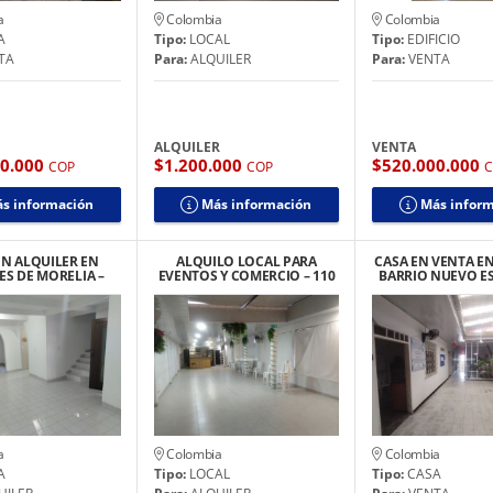
a
Colombia
Colombia
A
Tipo:
LOCAL
Tipo:
EDIFICIO
TA
Para:
ALQUILER
Para:
VENTA
ALQUILER
VENTA
00.000
$1.200.000
$520.000.000
COP
COP
s información
Más información
Más infor
EN ALQUILER EN
ALQUILO LOCAL PARA
CASA EN VENTA E
S DE MORELIA –
EVENTOS Y COMERCIO – 110
BARRIO NUEVO E
E A ZONA VERDE
M2 TOTALMENTE EQUIPADO
CASA COLON
a
Colombia
Colombia
A
Tipo:
LOCAL
Tipo:
CASA