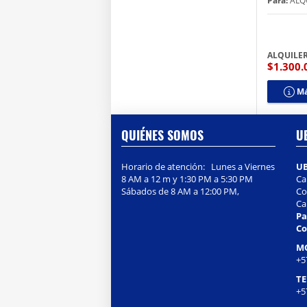
Para:
ALQ
ALQUILE
$1.300
Má
QUIÉNES SOMOS
U
Horario de atención: Lunes a Viernes
U
8 AM a 12 m y 1:30 PM a 5:30 PM
Ca
Sábados de 8 AM a 12:00 PM,
Col
Ca
Pa
Co
M
+5
T
+5