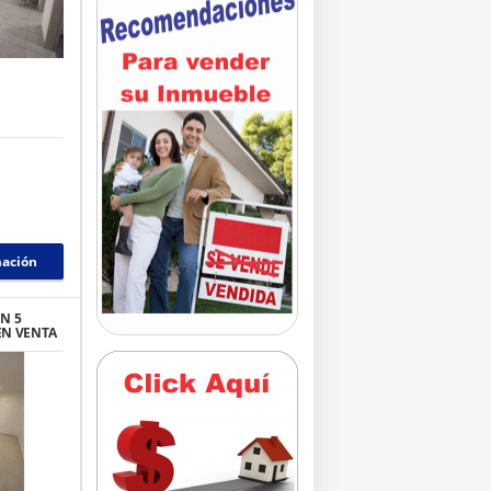
mación
N 5
EN VENTA
 PORTAL
UE