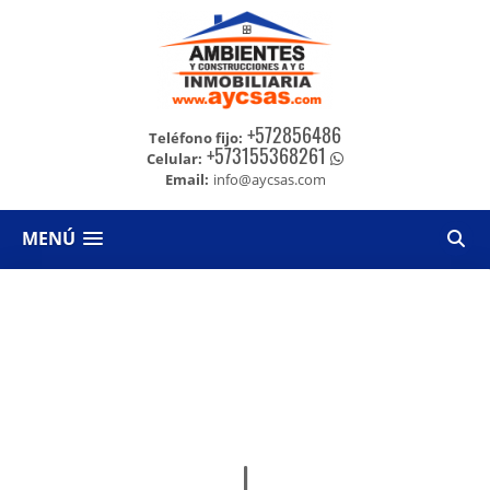
+572856486
Teléfono fijo:
+573155368261
Celular:
Email:
info@aycsas.com
MENÚ