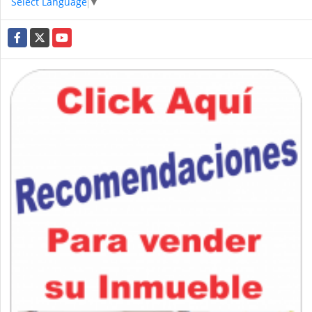
Select Language
▼
Facebook
X
YouTube