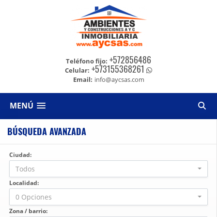
+572856486
Teléfono fijo:
+573155368261
Celular:
Email:
info@aycsas.com
MENÚ
BÚSQUEDA AVANZADA
Ciudad:
Todos
Localidad:
0 Opciones
Zona / barrio: