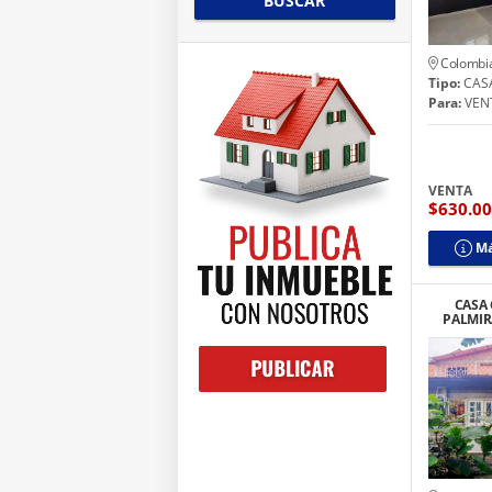
BUSCAR
Colombi
Tipo:
CAS
Para:
VEN
VENTA
$630.0
Má
CASA
PALMIR