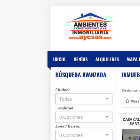
INICIO
VENTAS
ALQUILERES
MAPA 
BÚSQUEDA AVANZADA
INMUEB
Ciudad:
Ordenar p
Todos
Más 
Localidad:
0 Opciones
CASA CA
SANTA
Zona / barrio:
CAST
0 Opciones