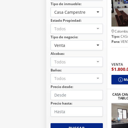
Tipo de inmueble:
Casa Campestre
Estado Propiedad:
Todos
Colombi
Tipo:
CAS
Tipo de negocio:
Para:
VEN
Venta
Alcobas:
Todos
VENTA
$1.800.
Baños:
Todos
Má
Precio desde:
CASA CA
TABLO
Precio hasta: