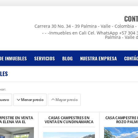
CON
Carrera 30 No. 34 - 39 Palmira - Valle - Colombia - - -
- - -Inmuebles en Cali Cel. WhatsApp +57 304 
Palmira - Valle 
DE INMUEBLES
SERVICIOS
BLOG
NUESTRA EMPRESA
CONTÁ
LES
or:
nuevo
Menor precio
Mayor precio
MPESTRE EN VENTA
CASAS CAMPESTRES EN
CASA CAMPESTRE 
 ELENA VIA EL
VENTA EN CUNDINAMARCA
ROZO PALM
ILLO CONJUNTO
CAJICA BOSQUE
RESIDENCIAL