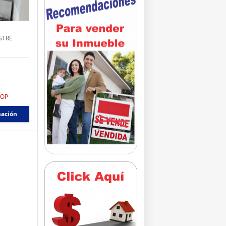
STRE
COP
mación