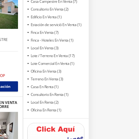
Casa Campestre En Venta (7)
Consultorio En Venta (2)
Edificio En Venta (1)
Estación de servició En Venta (1)
Finca En Venta (7)
STRE
Finca - Hoteles En Venta (1)
Local En Venta (3)
Lote / Terreno En Venta (17)
Lote Comercial En Venta (1)
Oficina En Venta (3)
COP
Terreno En Venta (3)
mación
Casa En Renta (1)
Consultorio En Renta (1)
Local En Renta (2)
EN VENTA
TORRE
Oficina En Renta (1)