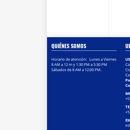
QUIÉNES SOMOS
U
Horario de atención: Lunes a Viernes
U
8 AM a 12 m y 1:30 PM a 5:30 PM
Ca
Sábados de 8 AM a 12:00 PM,
Col
Ca
Pa
Co
M
+5
T
+5
EM
in