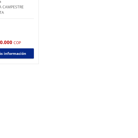
a
A CAMPESTRE
TA
00.000
COP
s información