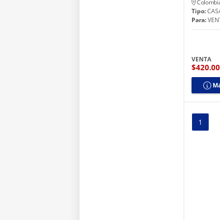
Colombi
Tipo:
CAS
Para:
VEN
VENTA
$420.0
Má
1