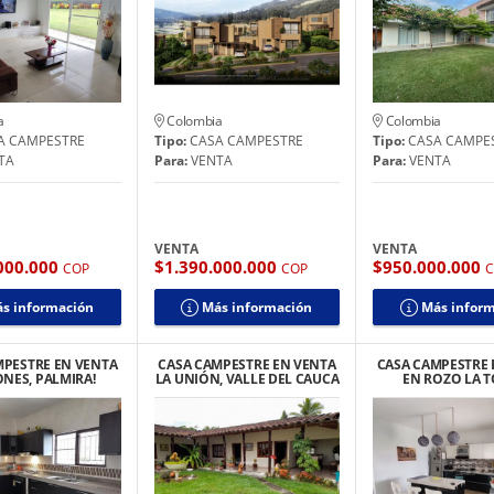
a
Colombia
Colombia
A CAMPESTRE
Tipo:
CASA CAMPESTRE
Tipo:
CASA CAMPE
TA
Para:
VENTA
Para:
VENTA
VENTA
VENTA
000.000
$1.390.000.000
$950.000.000
COP
COP
s información
Más información
Más infor
MPESTRE EN VENTA
CASA CAMPESTRE EN VENTA
CASA CAMPESTRE 
NES, PALMIRA!
LA UNIÓN, VALLE DEL CAUCA
EN ROZO LA 