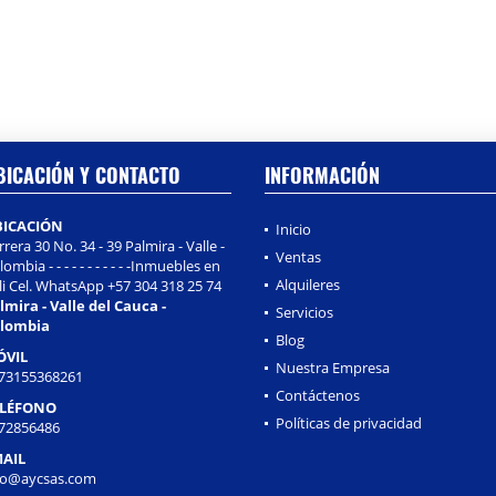
BICACIÓN Y CONTACTO
INFORMACIÓN
BICACIÓN
Inicio
rrera 30 No. 34 - 39 Palmira - Valle -
Ventas
ombia - - - - - - - - - - -Inmuebles en
Alquileres
li Cel. WhatsApp +57 304 318 25 74
lmira - Valle del Cauca -
Servicios
lombia
Blog
ÓVIL
Nuestra Empresa
73155368261
Contáctenos
ELÉFONO
Políticas de privacidad
72856486
AIL
fo@aycsas.com