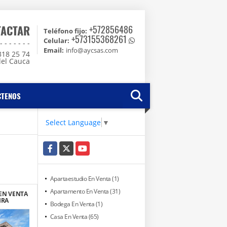
TACTAR
+572856486
Teléfono fijo:
+573155368261
Celular:
 - - - - -
Email:
info@aycsas.com
318 25 74
del Cauca
CTENOS
Select Language
▼
Facebook
X
YouTube
Apartaestudio En Venta (1)
Apartamento En Venta (31)
EN VENTA
IRA
Bodega En Venta (1)
Casa En Venta (65)