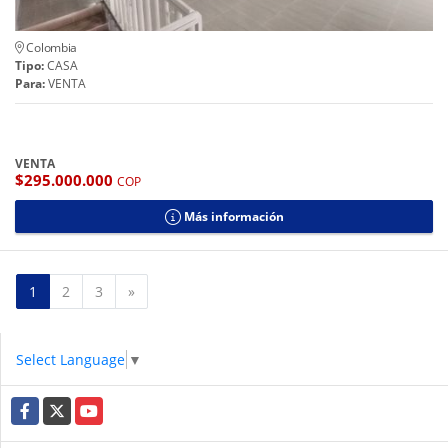
Colombia
Tipo:
CASA
Para:
VENTA
VENTA
$295.000.000
COP
Más información
Siguiente
1
2
3
»
Select Language
▼
Facebook
X
YouTube