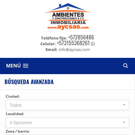
+572856486
Teléfono fijo:
+573155368261
Celular:
Email:
info@aycsas.com
MENÚ
BÚSQUEDA AVANZADA
Ciudad:
Todos
Localidad:
0 Opciones
Zona / barrio: