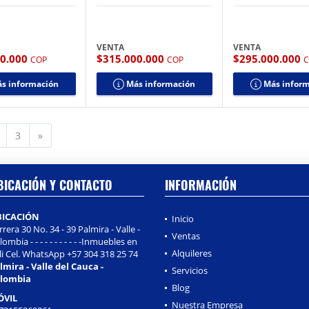
VENTA
VENTA
00.000
$315.000.000
$295.000.000
COP
COP
s información
Más información
Más infor
Siguiente
3
»
BICACIÓN Y CONTACTO
INFORMACIÓN
BICACIÓN
Inicio
rrera 30 No. 34 - 39 Palmira - Valle -
Ventas
ombia - - - - - - - - - - -Inmuebles en
Alquileres
li Cel. WhatsApp +57 304 318 25 74
lmira - Valle del Cauca -
Servicios
lombia
Blog
ÓVIL
Nuestra Empresa