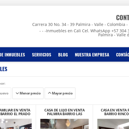
CON
Carrera 30 No. 34 - 39 Palmira - Valle - Colombia - - -
- - -Inmuebles en Cali Cel. WhatsApp +57 304 
Palmira - Valle 
DE INMUEBLES
SERVICIOS
BLOG
NUESTRA EMPRESA
CONTÁ
LES
or:
nuevo
Menor precio
Mayor precio
AMILIAR EN VENTA
CASA DE LUJO EN VENTA
CASA EN VENTA 
 BARRIO EL PRADO
PALMIRA BARRIO LAS
BARRIO RINCO
MERCEDES MODERNA
BOSQUE
AMPLIA