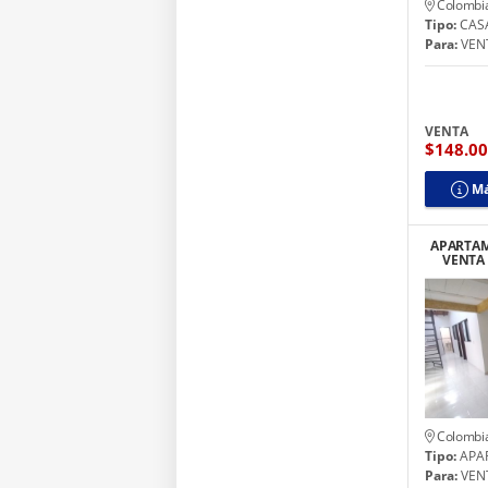
Colombi
Tipo:
CAS
Para:
VEN
VENTA
$148.0
Má
APARTAM
VENTA 
SOBR
Colombi
Tipo:
APA
Para:
VEN