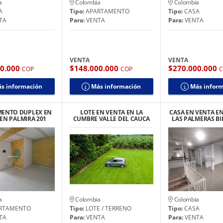
a
Colombia
Colombia
A
Tipo:
APARTAMENTO
Tipo:
CASA
TA
Para:
VENTA
Para:
VENTA
VENTA
VENTA
00.000
$148.000.000
$270.000.000
COP
COP
s información
Más información
Más infor
ENTO DUPLEX EN
LOTE EN VENTA EN LA
CASA EN VENTA E
EN PALMIRA 201
CUMBRE VALLE DEL CAUCA
LAS PALMERAS BI
E CARRERA 19
a
Colombia
Colombia
RTAMENTO
Tipo:
LOTE / TERRENO
Tipo:
CASA
TA
Para:
VENTA
Para:
VENTA