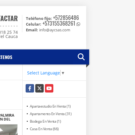
TACTAR
+572856486
Teléfono fijo:
+573155368261
Celular:
 - - - - -
Email:
info@aycsas.com
318 25 74
del Cauca
CTENOS
Select Language
▼
Facebook
X
YouTube
Apartaestudio En Venta (1)
Apartamento En Venta (31)
PALMIRA
N DEL
Bodega En Venta (1)
Casa En Venta (66)