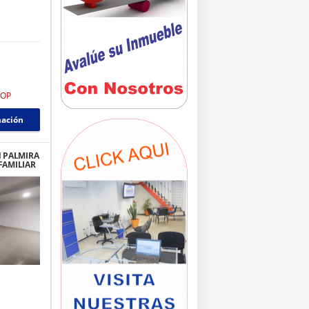
COP
mación
N PALMIRA
FAMILIAR