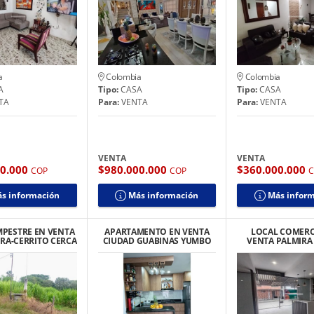
a
Colombia
Colombia
A
Tipo:
CASA
Tipo:
CASA
TA
Para:
VENTA
Para:
VENTA
VENTA
VENTA
00.000
$980.000.000
$360.000.000
COP
COP
s información
Más información
Más infor
MPESTRE EN VENTA
APARTAMENTO EN VENTA
LOCAL COMERC
IRA-CERRITO CERCA
CIUDAD GUABINAS YUMBO
VENTA PALMIRA
 PANAMERICANA
ALAMEDA 2 P