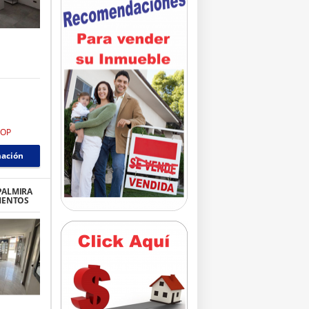
COP
mación
PALMIRA
MENTOS
 ALAMEDA