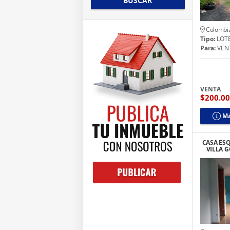
BUSCAR
Colombi
Tipo:
LOTE
Para:
VEN
VENTA
$200.0
Má
CASA ES
VILLA 
ALD