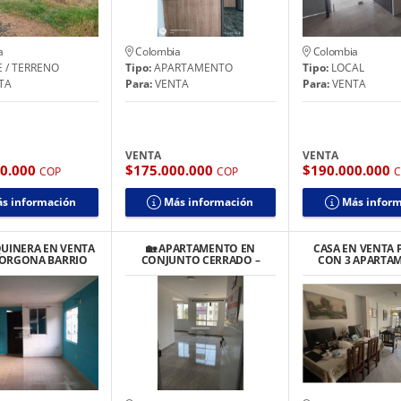
a
Colombia
Colombia
 / TERRENO
Tipo:
APARTAMENTO
Tipo:
LOCAL
TA
Para:
VENTA
Para:
VENTA
VENTA
VENTA
00.000
$175.000.000
$190.000.000
COP
COP
s información
Más información
Más infor
QUINERA EN VENTA
🏡 APARTAMENTO EN
CASA EN VENTA 
GORGONA BARRIO
CONJUNTO CERRADO –
CON 3 APARTA
EA CAMPESTRE
VILLAGORGONA
INDEPENDIENTES