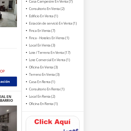
Casa Campestre En Venta (7)
Consultorio En Venta (2)
Edificio En Venta (1)
Estación de servició En Venta (1)
Finca En Venta (7)
Finca - Hoteles En Venta (1)
Local En Venta (3)
Lote / Terreno En Venta (17)
Lote Comercial En Venta (1)
Oficina En Venta (3)
COP
Terreno En Venta (3)
mación
Casa En Renta (1)
Consultorio En Renta (1)
Local En Renta (2)
IAL EN
 BARRIO
Oficina En Renta (1)
ISOS