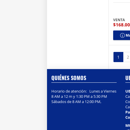
VENTA
$168.0
Má
1
2
QUIÉNES SOMOS
U
Horario de atención: Lunes a Viernes
U
8 AM a 12 m y 1:30 PM a 5:30 PM
Ca
Sábados de 8 AM a 12:00 PM,
Col
Ca
Pa
Co
M