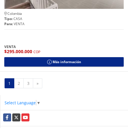
Colombia
Tipo:
CASA
Para:
VENTA
VENTA
$295.000.000
COP
Más información
Siguiente
1
2
3
»
Select Language
▼
Facebook
X
YouTube