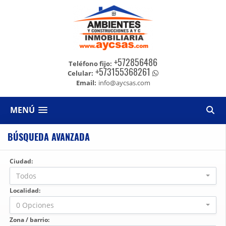
+572856486
Teléfono fijo:
+573155368261
Celular:
Email:
info@aycsas.com
MENÚ
BÚSQUEDA AVANZADA
Ciudad:
Todos
Localidad:
0 Opciones
Zona / barrio: