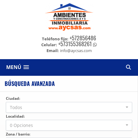
+572856486
Teléfono fijo:
+573155368261
Celular:
Email:
info@aycsas.com
MENÚ
BÚSQUEDA AVANZADA
Ciudad:
Todos
Localidad:
0 Opciones
Zona / barrio: