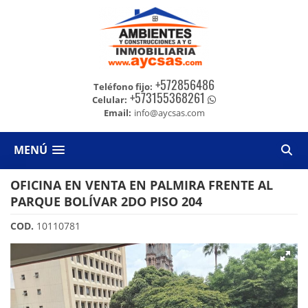
+572856486
Teléfono fijo:
+573155368261
Celular:
Email:
info@aycsas.com
MENÚ
OFICINA EN VENTA EN PALMIRA FRENTE AL
PARQUE BOLÍVAR 2DO PISO 204
COD.
10110781