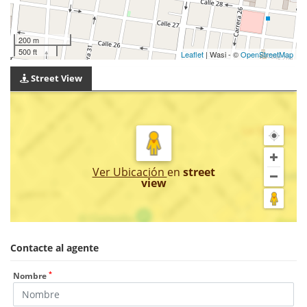
200 m
500 ft
Leaflet
| Wasi - ©
OpenStreetMap
Street View
Ver Ubicación
en
street
view
Contacte al agente
*
Nombre