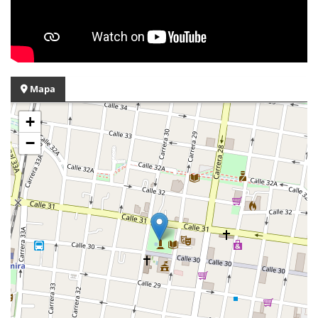
Mapa
+
−