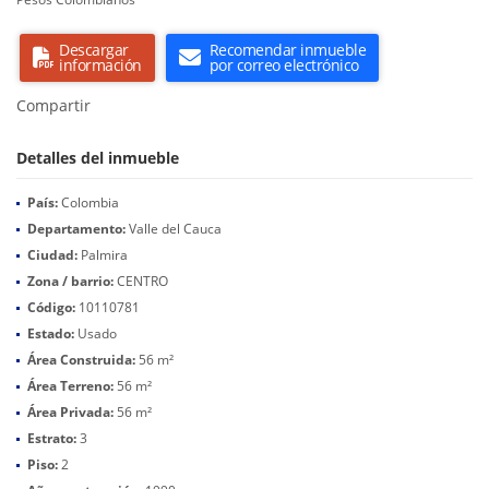
Descargar
Recomendar inmueble
información
por correo electrónico
Compartir
Detalles del inmueble
País:
Colombia
Departamento:
Valle del Cauca
Ciudad:
Palmira
Zona / barrio:
CENTRO
Código:
10110781
Estado:
Usado
Área Construida:
56 m²
Área Terreno:
56 m²
Área Privada:
56 m²
Estrato:
3
Piso:
2