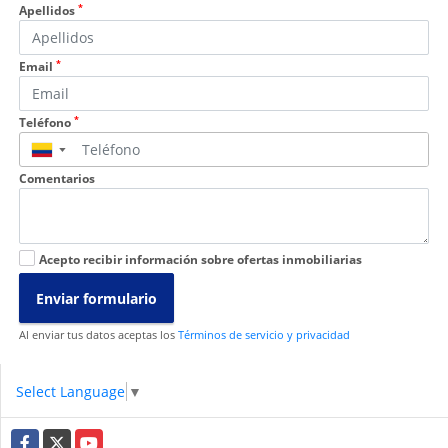
*
Apellidos
*
Email
*
Teléfono
▼
Comentarios
Acepto recibir información sobre ofertas inmobiliarias
Enviar formulario
Al enviar tus datos aceptas los
Términos de servicio y privacidad
Select Language
▼
Facebook
X
YouTube