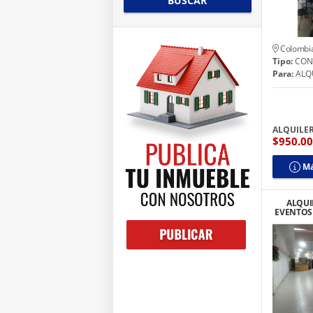
BUSCAR
Colombi
Tipo:
CON
Para:
ALQ
ALQUILE
$950.0
Má
ALQUI
EVENTOS 
M2 TOTA