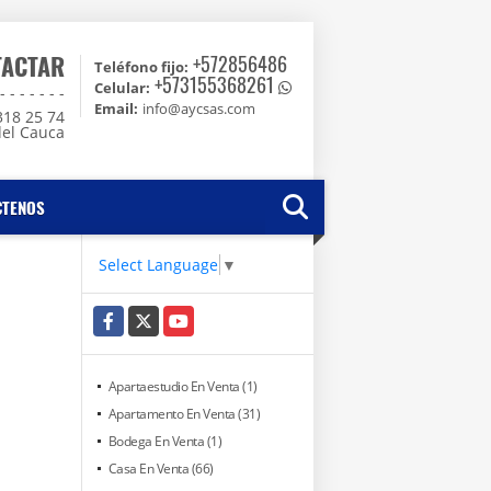
TACTAR
+572856486
Teléfono fijo:
+573155368261
Celular:
 - - - - -
Email:
info@aycsas.com
318 25 74
del Cauca
CTENOS
Select Language
▼
Facebook
X
YouTube
Apartaestudio En Venta (1)
Apartamento En Venta (31)
Bodega En Venta (1)
Casa En Venta (66)