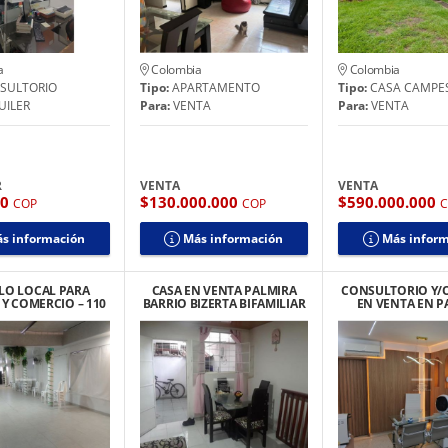
a
Colombia
Colombia
SULTORIO
Tipo:
APARTAMENTO
Tipo:
CASA CAMPE
UILER
Para:
VENTA
Para:
VENTA
R
VENTA
VENTA
00
$130.000.000
$590.000.000
COP
COP
s información
Más información
Más infor
LO LOCAL PARA
CASA EN VENTA PALMIRA
CONSULTORIO Y/O
Y COMERCIO – 110
BARRIO BIZERTA BIFAMILIAR
EN VENTA EN P
LMENTE EQUIPADO
CENTRO 3-