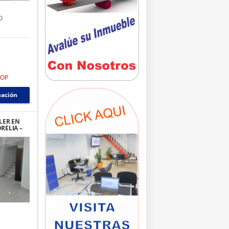
O
COP
mación
LER EN
RELIA –
 VERDE