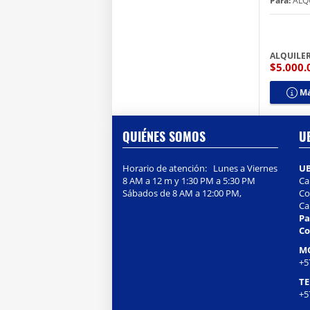
Para:
ALQ
ALQUILE
$5.000
Má
QUIÉNES SOMOS
U
Horario de atención: Lunes a Viernes
U
8 AM a 12 m y 1:30 PM a 5:30 PM
Ca
Sábados de 8 AM a 12:00 PM,
Col
Ca
Pa
Co
M
+5
T
+5