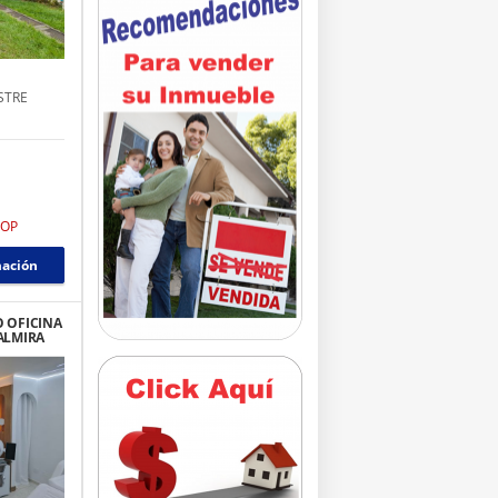
STRE
COP
mación
 OFICINA
ALMIRA
203