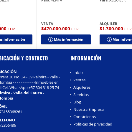
UILER
Para:
VENTA
Para:
ALQUILER
R
VENTA
ALQUILER
.000
$470.000.000
$1.300.000
COP
COP
COP
s información
Más información
Más infor
BICACIÓN Y CONTACTO
INFORMACIÓN
BICACIÓN
Inicio
rrera 30 No. 34 - 39 Palmira - Valle -
Ventas
ombia - - - - - - - - - - -Inmuebles en
Alquileres
li Cel. WhatsApp +57 304 318 25 74
lmira - Valle del Cauca -
Servicios
lombia
Blog
ÓVIL
Nuestra Empresa
73155368261
Contáctenos
ELÉFONO
Políticas de privacidad
72856486