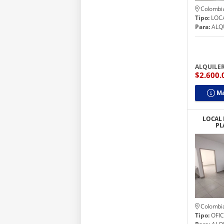
Colombi
Tipo:
LOC
Para:
ALQ
ALQUILE
$2.600
Má
LOCAL 
PL
CONSULT
I
Colombi
Tipo:
OFIC