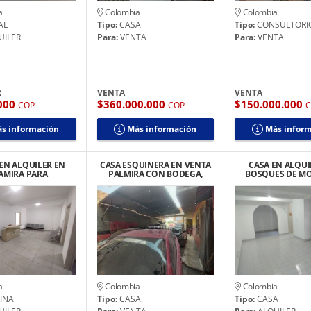
a
Colombia
Colombia
AL
Tipo:
CASA
Tipo:
CONSULTORI
UILER
Para:
VENTA
Para:
VENTA
R
VENTA
VENTA
.000
$360.000.000
$150.000.000
COP
COP
s información
Más información
Más infor
EN ALQUILER EN
CASA ESQUINERA EN VENTA
CASA EN ALQUI
AMIRA PARA
PALMIRA CON BODEGA,
BOSQUES DE MO
ORIOS U OFICINAS
LOCAL COMERCIAL Y
FRENTE A ZONA
PS CENTRO
VIVIENDA
a
Colombia
Colombia
INA
Tipo:
CASA
Tipo:
CASA