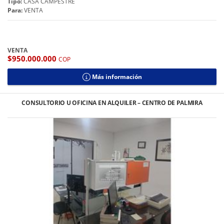
Tipo:
CASA CAMPESTRE
Para:
VENTA
VENTA
$950.000.000
COP
Más información
CONSULTORIO U OFICINA EN ALQUILER – CENTRO DE PALMIRA