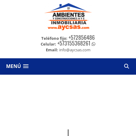
+572856486
Teléfono fijo:
+573155368261
Celular:
Email:
info@aycsas.com
MENÚ