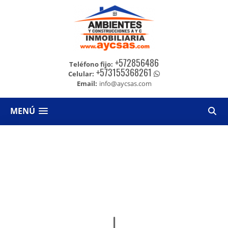
+572856486
Teléfono fijo:
+573155368261
Celular:
Email:
info@aycsas.com
MENÚ