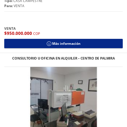
Tipo:
CASA CAMPESTRE
Para:
VENTA
VENTA
$950.000.000
COP
Más información
CONSULTORIO U OFICINA EN ALQUILER – CENTRO DE PALMIRA