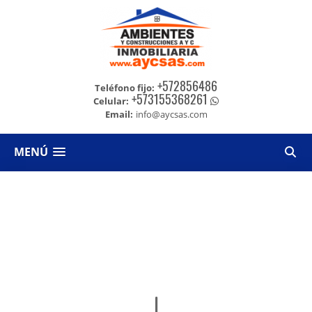
+572856486
Teléfono fijo:
+573155368261
Celular:
Email:
info@aycsas.com
MENÚ