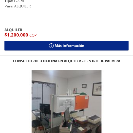
Tipo:
LOCAL
Para:
ALQUILER
ALQUILER
$1.200.000
COP
Más información
CONSULTORIO U OFICINA EN ALQUILER – CENTRO DE PALMIRA