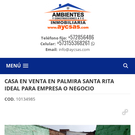
+572856486
Teléfono fijo:
+573155368261
Celular:
Email:
info@aycsas.com
MENÚ
CASA EN VENTA EN PALMIRA SANTA RITA
IDEAL PARA EMPRESA O NEGOCIO
COD.
10134985