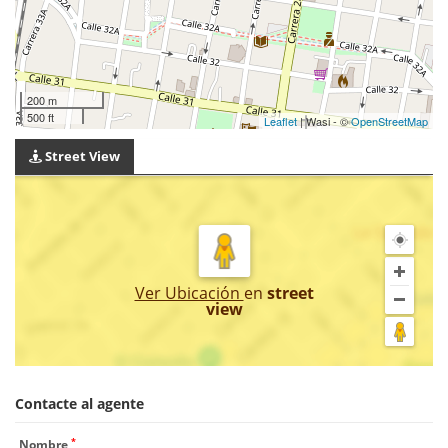
200 m
500 ft
Leaflet
| Wasi - ©
OpenStreetMap
Street View
Ver Ubicación
en
street
view
Contacte al agente
*
Nombre