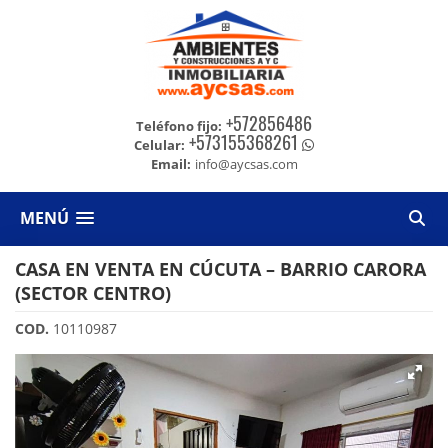
+572856486
Teléfono fijo:
+573155368261
Celular:
Email:
info@aycsas.com
MENÚ
CASA EN VENTA EN CÚCUTA – BARRIO CARORA
(SECTOR CENTRO)
COD.
10110987