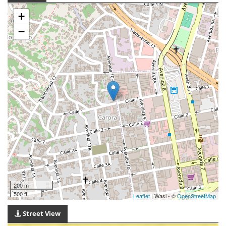
+
−
200 m
500 ft
Leaflet
| Wasi - ©
OpenStreetMap
Street View