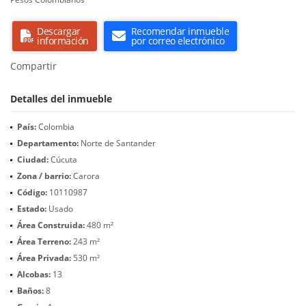
Descargar
Recomendar inmueble
información
por correo electrónico
Compartir
Detalles del inmueble
País:
Colombia
Departamento:
Norte de Santander
Ciudad:
Cúcuta
Zona / barrio:
Carora
Código:
10110987
Estado:
Usado
Área Construida:
480 m²
Área Terreno:
243 m²
Área Privada:
530 m²
Alcobas:
13
Baños:
8