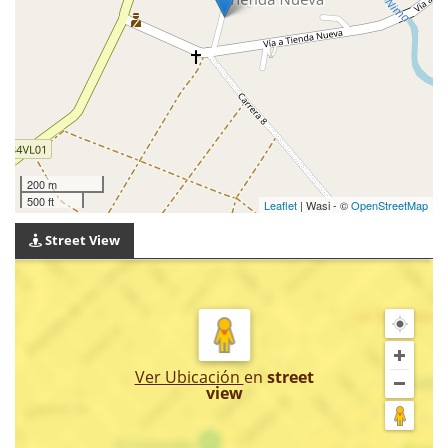
200 m
500 ft
Leaflet
| Wasi - ©
OpenStreetMap
Street View
Ver Ubicación
en
street
view