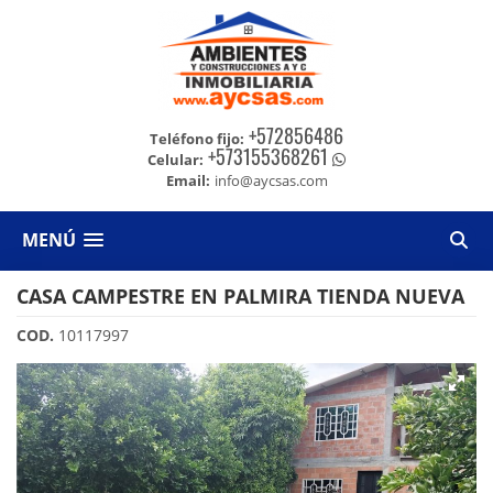
+572856486
Teléfono fijo:
+573155368261
Celular:
Email:
info@aycsas.com
MENÚ
CASA CAMPESTRE EN PALMIRA TIENDA NUEVA
COD.
10117997