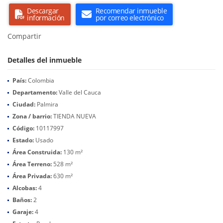
Descargar
Recomendar inmueble
información
por correo electrónico
Compartir
Detalles del inmueble
País:
Colombia
Departamento:
Valle del Cauca
Ciudad:
Palmira
Zona / barrio:
TIENDA NUEVA
Código:
10117997
Estado:
Usado
Área Construida:
130 m²
Área Terreno:
528 m²
Área Privada:
630 m²
Alcobas:
4
Baños:
2
Garaje:
4