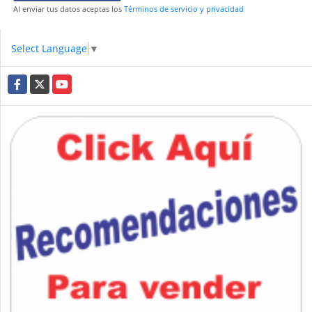
Al enviar tus datos aceptas los
Términos de servicio y privacidad
Select Language
▼
Facebook
X
YouTube