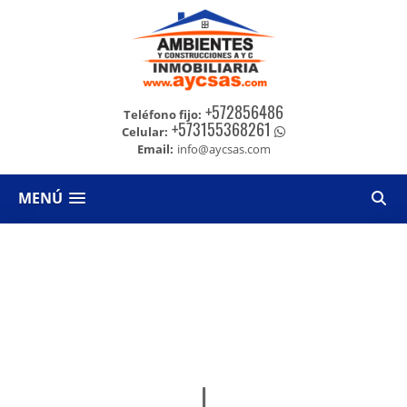
+572856486
Teléfono fijo:
+573155368261
Celular:
Email:
info@aycsas.com
MENÚ