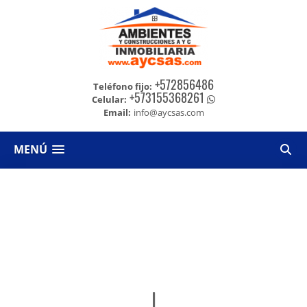
+572856486
Teléfono fijo:
+573155368261
Celular:
Email:
info@aycsas.com
MENÚ