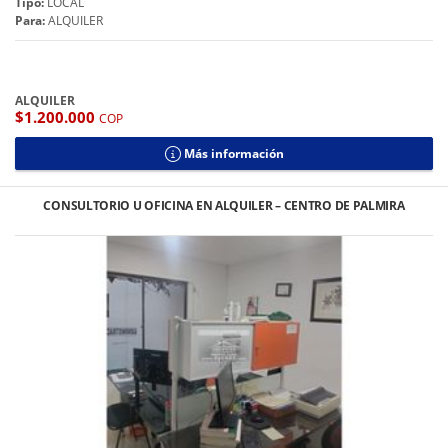
Tipo:
LOCAL
Para:
ALQUILER
ALQUILER
$1.200.000
COP
Más información
CONSULTORIO U OFICINA EN ALQUILER – CENTRO DE PALMIRA