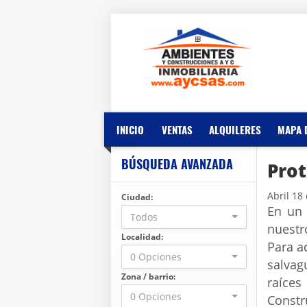
INICIO
VENTAS
ALQUILERES
MAPA 
BÚSQUEDA AVANZADA
Prot
Abril 18
Ciudad:
En un 
Todos
nuestr
Localidad:
Para a
0 Opciones
salvag
Zona / barrio:
raíces
0 Opciones
Const