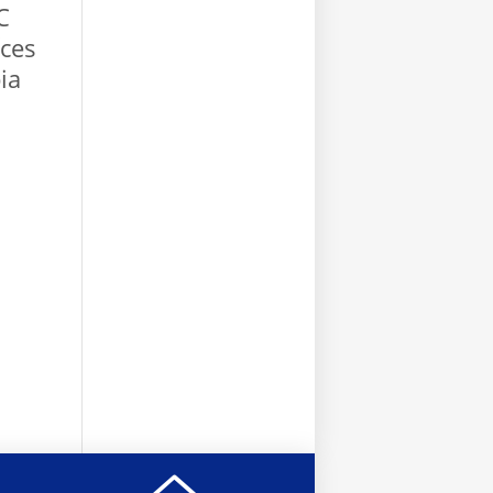
C
íces
ia