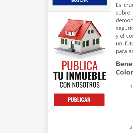
BUSCAR
Es cru
sobre 
democr
seguri
y el c
un fut
para aq
Bene
Colo