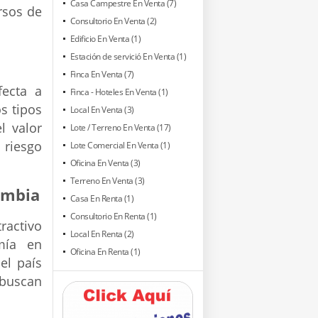
Casa Campestre En Venta (7)
rsos de
Consultorio En Venta (2)
Edificio En Venta (1)
Estación de servició En Venta (1)
Finca En Venta (7)
ecta a
Finca - Hoteles En Venta (1)
s tipos
Local En Venta (3)
l valor
Lote / Terreno En Venta (17)
 riesgo
Lote Comercial En Venta (1)
Oficina En Venta (3)
Terreno En Venta (3)
ombia
Casa En Renta (1)
Consultorio En Renta (1)
ractivo
Local En Renta (2)
mía en
Oficina En Renta (1)
el país
 buscan