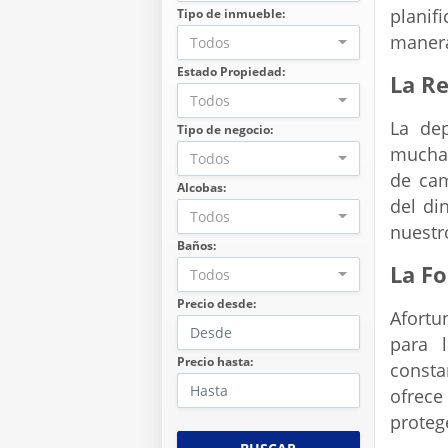
planif
Tipo de inmueble:
manera
Todos
Estado Propiedad:
La Re
Todos
La de
Tipo de negocio:
muchas
Todos
de cam
Alcobas:
del di
Todos
nuestr
Baños:
La Fo
Todos
Precio desde:
Afortu
para 
Precio hasta:
consta
ofrece
proteg