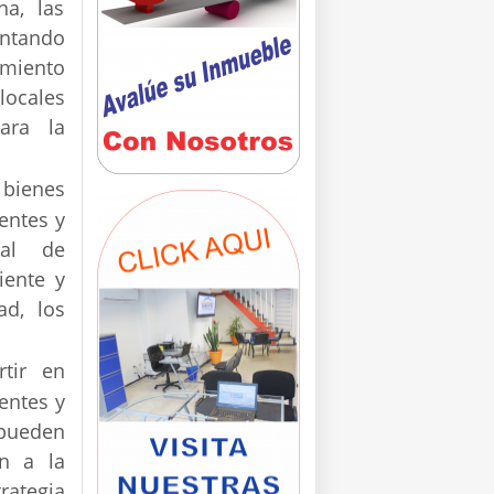
na, las
entando
imiento
locales
ara la
bienes
entes y
ial de
iente y
ad, los
rtir en
entes y
 pueden
ón a la
rategia