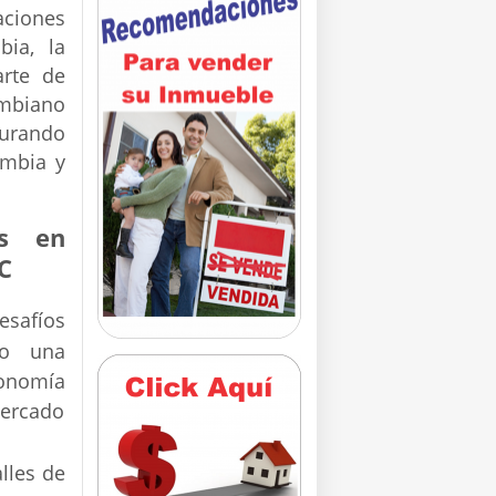
aciones
bia, la
arte de
ombiano
gurando
ombia y
es en
C
safíos
do una
conomía
mercado
lles de