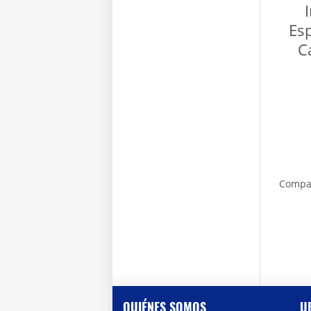
Esp
C
Compa
QUIÉNES SOMOS
U