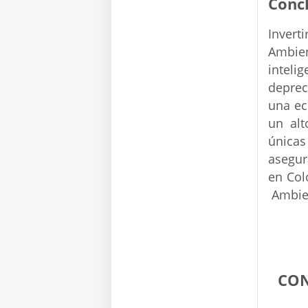
Conc
Invert
Ambien
intel
deprec
una ec
un alt
únicas
asegur
en Col
Ambien
CON