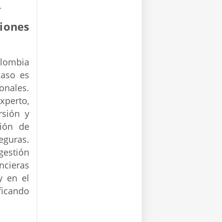
.
iones
olombia
paso es
onales.
xperto,
rsión y
ción de
eguras.
gestión
ncieras
y en el
ificando