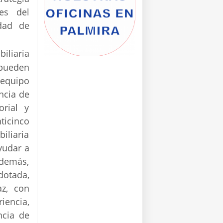
es del
dad de
iliaria
 pueden
 equipo
ncia de
rial y
ticinco
iliaria
yudar a
Además,
dotada,
az, con
iencia,
ncia de