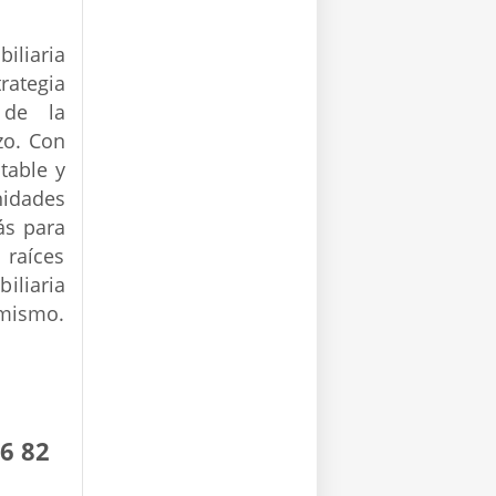
iliaria
rategia
 de la
zo. Con
table y
nidades
ás para
 raíces
iliaria
 mismo.
6 82