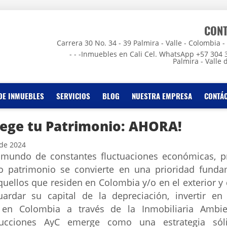
CON
Carrera 30 No. 34 - 39 Palmira - Valle - Colombia - - -
- - -Inmuebles en Cali Cel. WhatsApp +57 304 
Palmira - Valle 
DE INMUEBLES
SERVICIOS
BLOG
NUESTRA EMPRESA
CONTÁ
ege tu Patrimonio: AHORA!
 de 2024
mundo de constantes fluctuaciones económicas, p
o patrimonio se convierte en una prioridad funda
quellos que residen en Colombia y/o en el exterior y
uardar su capital de la depreciación, invertir en
 en Colombia a través de la Inmobiliaria Ambi
rucciones AyC emerge como una estrategia sól