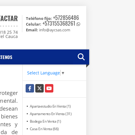
TACTAR
+572856486
Teléfono fijo:
+573155368261
Celular:
 - - - - -
Email:
info@aycsas.com
318 25 74
del Cauca
CTENOS
Select Language
▼
Facebook
X
YouTube
roteger
mental.
Apartaestudio En Venta (1)
 desean
Apartamento En Venta (31)
 bienes
Bodega En Venta (1)
entes y
Casa En Venta (66)
ida de