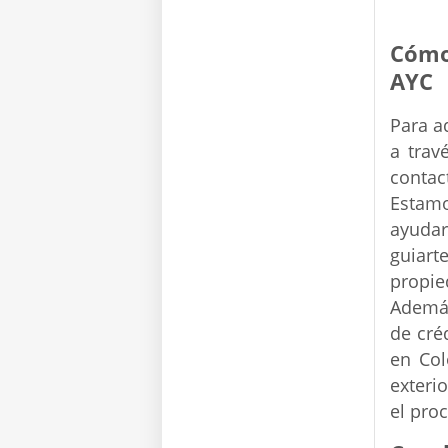
Cómo
AYC
Para a
a trav
contac
Estamo
ayudar
guiart
propie
Además
de cré
en Col
exterio
el pro