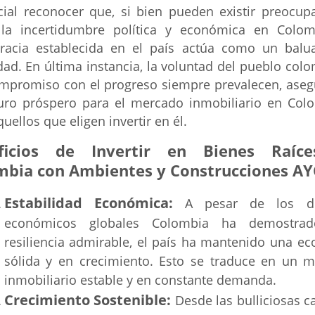
cial reconocer que, si bien pueden existir preocup
la incertidumbre política y económica en Colom
acia establecida en el país actúa como un balu
dad. En última instancia, la voluntad del pueblo col
ompromiso con el progreso siempre prevalecen, ase
uro próspero para el mercado inmobiliario en Col
uellos que eligen invertir en él.
ficios de Invertir en Bienes Raíc
mbia con Ambientes y Construcciones AY
Estabilidad Económica:
A pesar de los de
económicos globales Colombia ha demostra
resiliencia admirable, el país ha mantenido una e
sólida y en crecimiento. Esto se traduce en un 
inmobiliario estable y en constante demanda.
Crecimiento Sostenible:
Desde las bulliciosas ca