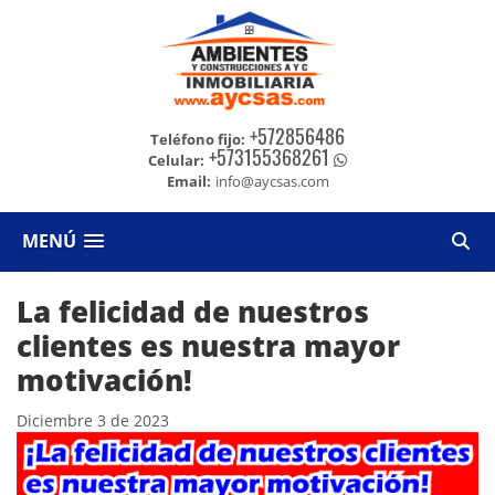
+572856486
Teléfono fijo:
+573155368261
Celular:
Email:
info@aycsas.com
MENÚ
La felicidad de nuestros
clientes es nuestra mayor
motivación!
Diciembre 3 de 2023