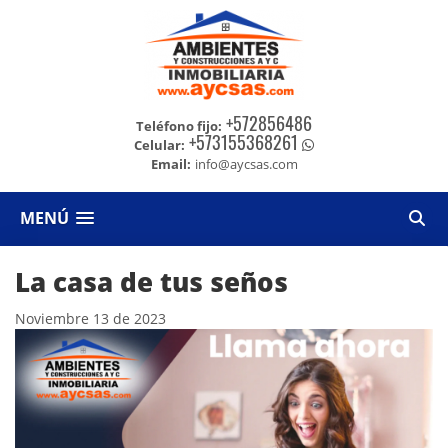
+572856486
Teléfono fijo:
+573155368261
Celular:
Email:
info@aycsas.com
MENÚ
La casa de tus seños
Noviembre 13 de 2023