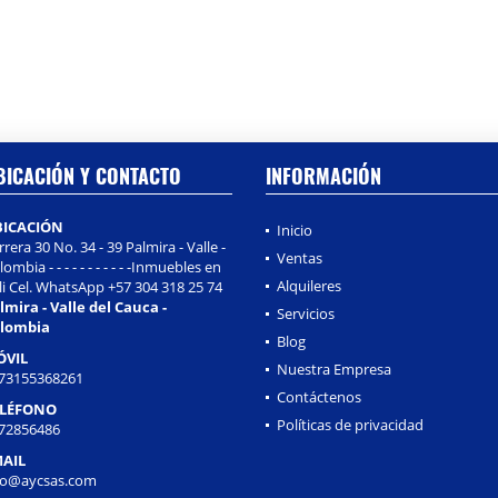
BICACIÓN Y CONTACTO
INFORMACIÓN
BICACIÓN
Inicio
rrera 30 No. 34 - 39 Palmira - Valle -
Ventas
ombia - - - - - - - - - - -Inmuebles en
Alquileres
li Cel. WhatsApp +57 304 318 25 74
lmira - Valle del Cauca -
Servicios
lombia
Blog
ÓVIL
Nuestra Empresa
73155368261
Contáctenos
ELÉFONO
Políticas de privacidad
72856486
AIL
fo@aycsas.com