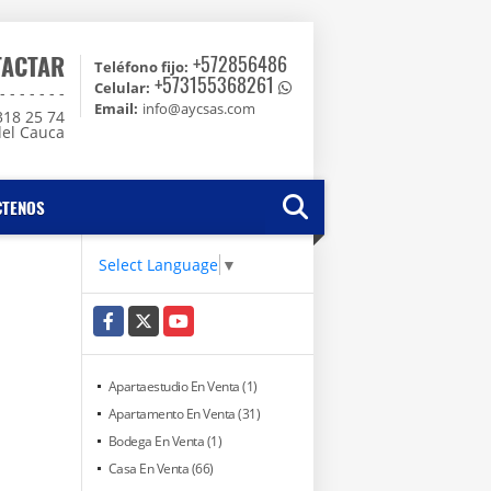
TACTAR
+572856486
Teléfono fijo:
+573155368261
Celular:
 - - - - -
Email:
info@aycsas.com
318 25 74
del Cauca
CTENOS
Select Language
▼
Facebook
X
YouTube
Apartaestudio En Venta (1)
Apartamento En Venta (31)
Bodega En Venta (1)
Casa En Venta (66)