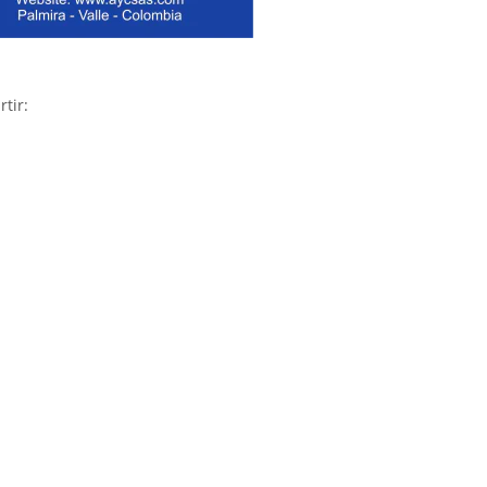
rtir: