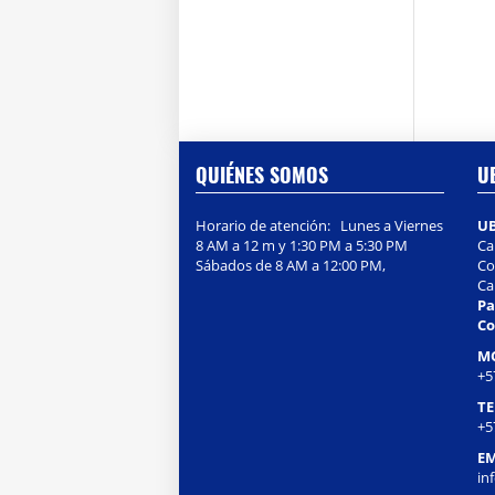
QUIÉNES SOMOS
U
Horario de atención: Lunes a Viernes
U
8 AM a 12 m y 1:30 PM a 5:30 PM
Ca
Sábados de 8 AM a 12:00 PM,
Col
Ca
Pa
Co
M
+5
T
+5
EM
in