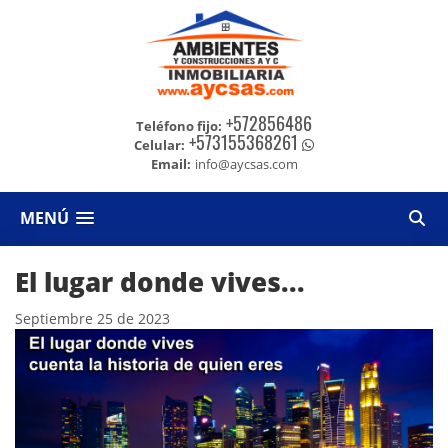
+572856486
Teléfono fijo:
+573155368261
Celular:
Email:
info@aycsas.com
MENÚ
El lugar donde vives...
Septiembre 25 de 2023