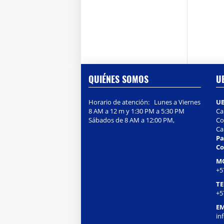
QUIÉNES SOMOS
U
Horario de atención: Lunes a Viernes
U
8 AM a 12 m y 1:30 PM a 5:30 PM
Ca
Sábados de 8 AM a 12:00 PM,
Col
Ca
Pa
Co
M
+5
T
+5
EM
in