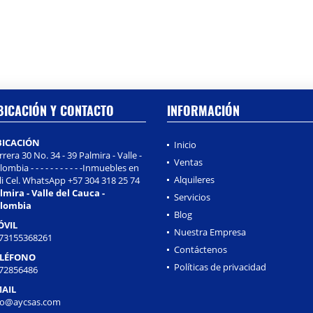
BICACIÓN Y CONTACTO
INFORMACIÓN
BICACIÓN
Inicio
rrera 30 No. 34 - 39 Palmira - Valle -
Ventas
ombia - - - - - - - - - - -Inmuebles en
Alquileres
li Cel. WhatsApp +57 304 318 25 74
lmira - Valle del Cauca -
Servicios
lombia
Blog
ÓVIL
Nuestra Empresa
73155368261
Contáctenos
ELÉFONO
Políticas de privacidad
72856486
AIL
fo@aycsas.com