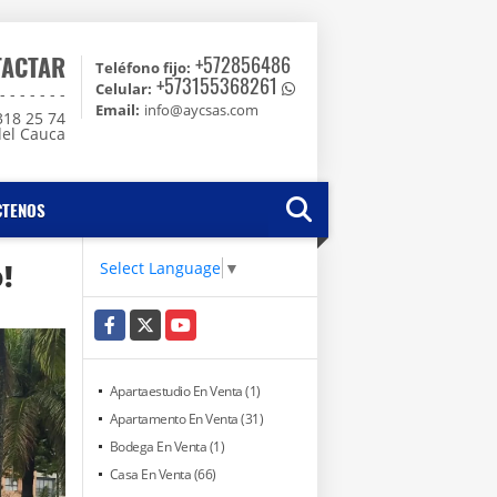
TACTAR
+572856486
Teléfono fijo:
+573155368261
Celular:
 - - - - -
Email:
info@aycsas.com
318 25 74
del Cauca
CTENOS
!
Select Language
▼
Facebook
X
YouTube
Apartaestudio En Venta (1)
Apartamento En Venta (31)
Bodega En Venta (1)
Casa En Venta (66)