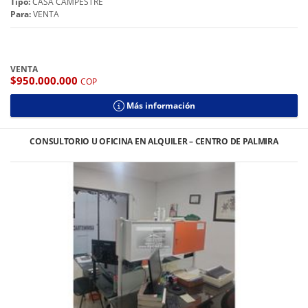
Tipo:
CASA CAMPESTRE
Para:
VENTA
VENTA
$950.000.000
COP
Más información
CONSULTORIO U OFICINA EN ALQUILER – CENTRO DE PALMIRA