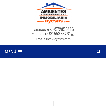
+572856486
Teléfono fijo:
+573155368261
Celular:
Email:
info@aycsas.com
MENÚ