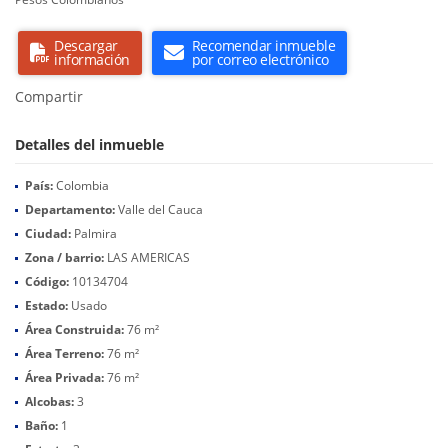
Descargar
Recomendar inmueble
información
por correo electrónico
Compartir
Detalles del inmueble
País:
Colombia
Departamento:
Valle del Cauca
Ciudad:
Palmira
Zona / barrio:
LAS AMERICAS
Código:
10134704
Estado:
Usado
Área Construida:
76 m²
Área Terreno:
76 m²
Área Privada:
76 m²
Alcobas:
3
Baño:
1