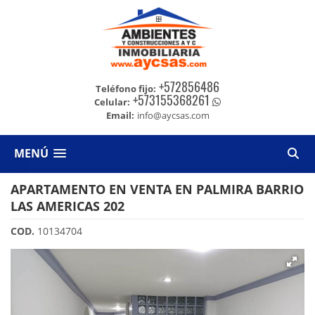
+572856486
Teléfono fijo:
+573155368261
Celular:
Email:
info@aycsas.com
MENÚ
APARTAMENTO EN VENTA EN PALMIRA BARRIO
LAS AMERICAS 202
COD.
10134704