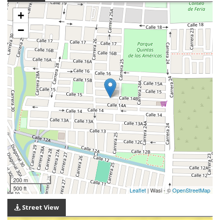
+
−
200 m
500 ft
Leaflet
| Wasi - ©
OpenStreetMap
Street View