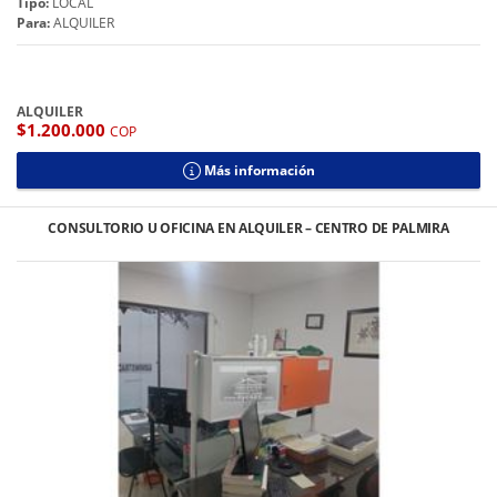
Tipo:
LOCAL
Para:
ALQUILER
ALQUILER
$1.200.000
COP
Más información
CONSULTORIO U OFICINA EN ALQUILER – CENTRO DE PALMIRA