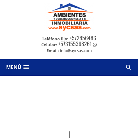
+572856486
Teléfono fijo:
+573155368261
Celular:
Email:
info@aycsas.com
MENÚ