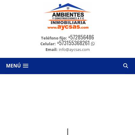
+572856486
Teléfono fijo:
+573155368261
Celular:
Email:
info@aycsas.com
MENÚ