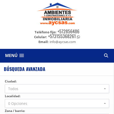
+572856486
Teléfono fijo:
+573155368261
Celular:
Email:
info@aycsas.com
MENÚ
BÚSQUEDA AVANZADA
Ciudad:
Todos
Localidad:
0 Opciones
Zona / barrio: