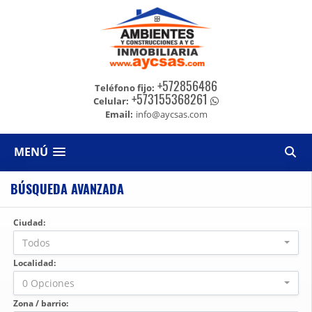
+572856486
Teléfono fijo:
+573155368261
Celular:
Email:
info@aycsas.com
MENÚ
BÚSQUEDA AVANZADA
Ciudad:
Todos
Localidad:
0 Opciones
Zona / barrio: